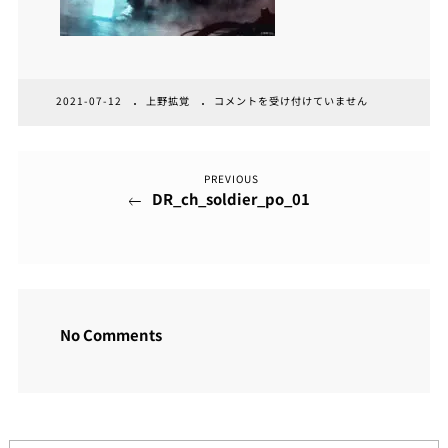
DR_CH_SOLDIER_PO_01
2021-07-12
上野拡覚
コメントを受け付けていません
は
投
PREVIOUS
Previous
DR_ch_soldier_po_01
Post
稿
ナ
ビ
ゲ
No Comments
ー
シ
ョ