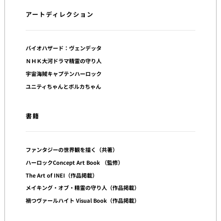
ン
アートディレクション
バイオハザード：ヴェンデッタ
ＮＨＫ大河ドラマ精霊の守り人
宇宙海賊キャプテンハーロック
ユニティちゃんとボルカちゃん
書籍
ファンタジーの世界観を描く（共著）
ハーロックConcept Art Book （監修）
The Art of INEI（作品掲載）
メイキング・オブ・精霊の守り人（作品掲載）
禍つヴァールハイト Visual Book（作品掲載）